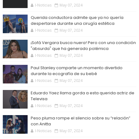
I-Noticias
May 07, 2024
Querida conductora admite que ya no quería
despertarse durante una cirugía estética
I-Noticias
May 07, 2024
¡Sofá Vergara busca nuera! Pero con una condición
"absurda" que ha generado polémica
I-Noticias
May 07, 2024
Paul Stanley comparte un momento divertido
durante la ecografía de su bebé
I-Noticias
May 07, 2024
Eduardo Yaez llama gorda a esta querida actriz de
Televisa
I-Noticias
May 07, 2024
Peso pluma rompe el silencio sobre su “relación”
con Anitta
I-Noticias
May 07, 2024