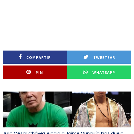
COMPARTIR
TWEETEAR
PIN
WHATSAPP
Julio César Chávez elogia a Jaime Munguía tras duelo