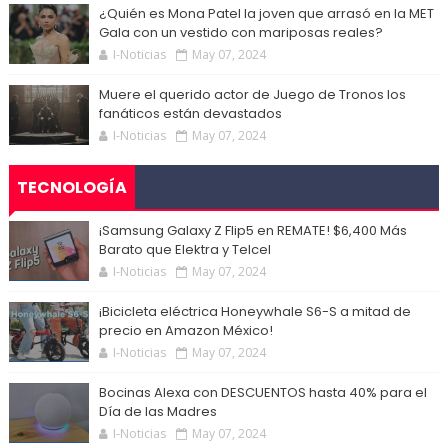
¿Quién es Mona Patel la joven que arrasó en la MET
Gala con un vestido con mariposas reales?
I-Noticias
May 07, 2024
Muere el querido actor de Juego de Tronos los
fanáticos están devastados
I-Noticias
May 07, 2024
TECNOLOGÍA
¡Samsung Galaxy Z Flip5 en REMATE! $6,400 Más
Barato que Elektra y Telcel
I-Noticias
May 07, 2024
¡Bicicleta eléctrica Honeywhale S6-S a mitad de
precio en Amazon México!
I-Noticias
May 07, 2024
Bocinas Alexa con DESCUENTOS hasta 40% para el
Día de las Madres
I-Noticias
May 07, 2024