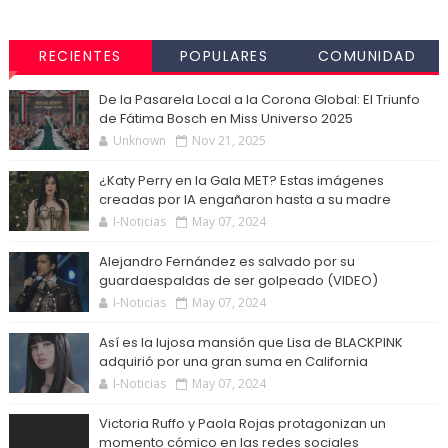
RECIENTES
POPULARES
COMUNIDAD
De la Pasarela Local a la Corona Global: El Triunfo
de Fátima Bosch en Miss Universo 2025
Unknown
Nov 21, 2025
¿Katy Perry en la Gala MET? Estas imágenes
creadas por IA engañaron hasta a su madre
I-Noticias
May 07, 2024
Alejandro Fernández es salvado por su
guardaespaldas de ser golpeado (VIDEO)
I-Noticias
May 07, 2024
Así es la lujosa mansión que Lisa de BLACKPINK
adquirió por una gran suma en California
I-Noticias
May 07, 2024
Victoria Ruffo y Paola Rojas protagonizan un
momento cómico en las redes sociales