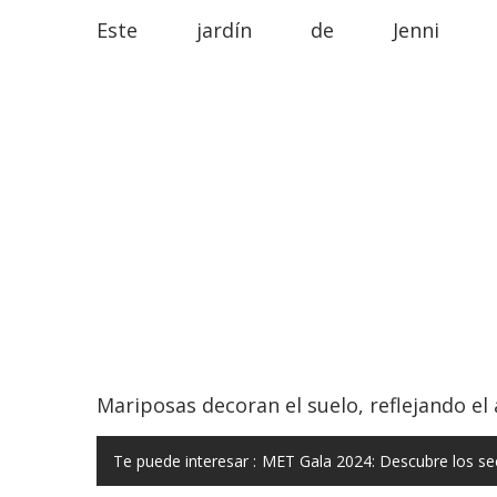
Este jardín de Jenni cu
Mariposas decoran el suelo, reflejando el
Te puede interesar :
MET Gala 2024: Descubre los sec