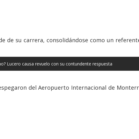
ide de su carrera, consolidándose como un referent
 no? Lucero causa revuelo con su contundente respuesta
 despegaron del Aeropuerto Internacional de Monter