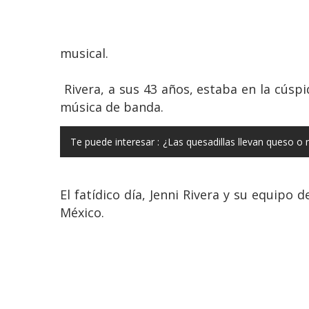
musical.
Rivera, a sus 43 años, estaba en la cúsp
música de banda.
Te puede interesar :
¿Las quesadillas llevan queso o
El fatídico día, Jenni Rivera y su equipo
México.