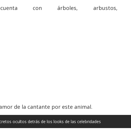
enta con árboles, arbustos, p
 amor de la cantante por este animal.
retos ocultos detrás de los looks de las celebridades