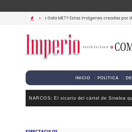
>Informac
Katy Perry en la Gala MET? Estas imágenes creadas por IA enga
>
INICIO
POLITICA
DE
NARCOS: El sicario del cártel de Sinaloa q
ESPECTACULOS