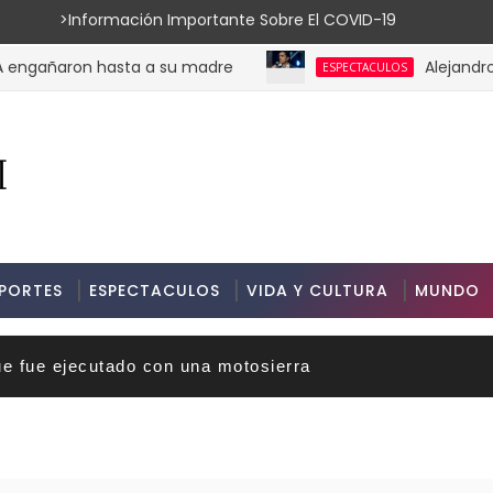
ión Importante Sobre El COVID-19
ñaron hasta a su madre
Alejandro Ferná
ESPECTACULOS
PORTES
ESPECTACULOS
VIDA Y CULTURA
MUNDO
ue fue ejecutado con una motosierra