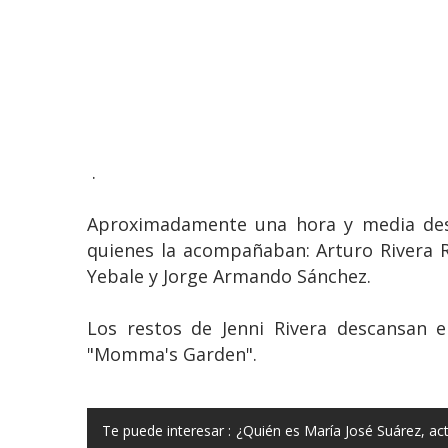
.
Aproximadamente una hora y media despu
quienes la acompañaban: Arturo Rivera R
Yebale y Jorge Armando Sánchez.
Los restos de Jenni Rivera descansan e
"Momma's Garden".
Te puede interesar :
¿Quién es María José Suárez, ac