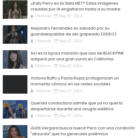
¿Katy Perry en la Gala MET? Estas imágenes
creadas por IA engañaron hasta a su madre
I-Noticias
May 07, 2024
Alejandro Fernández es salvado por su
guardaespaldas de ser golpeado (VIDEO)
I-Noticias
May 07, 2024
Así es la lujosa mansión que Lisa de BLACKPINK
adquirió por una gran suma en California
I-Noticias
May 07, 2024
Victoria Ruffo y Paola Rojas protagonizan un
momento cómico en las redes sociales
I-Noticias
May 07, 2024
Querida conductora admite que ya no quería
despertarse durante una cirugía estética
I-Noticias
May 07, 2024
¡Sofá Vergara busca nuera! Pero con una condición
"absurda" que ha generado polémica