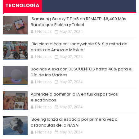
TECNOLOGÍA
¡Samsung Galaxy Z Flip5 en REMATE! $6,400 Más
Barato que Elektra y Telcel
I-Noticias
May 07, 2024
¡Bicicleta eléctrica Honeywhale S6-S a mitad de
precio en Amazon México!
I-Noticias
May 07, 2024
Bocinas Alexa con DESCUENTOS hasta 40% para el
Día de las Madres
I-Noticias
May 07, 2024
Aprende a dominar la IA en tus dispositivos
electrónicos
I-Noticias
May 07, 2024
¡Boeing lanza al espacio por primera vez a
astronautas de la NASA!
I-Noticias
May 07, 2024