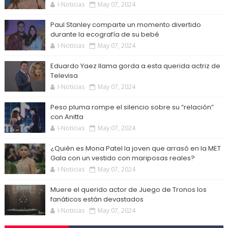
I-Noticias
May 07, 2024
Paul Stanley comparte un momento divertido
durante la ecografía de su bebé
I-Noticias
May 07, 2024
Eduardo Yaez llama gorda a esta querida actriz de
Televisa
I-Noticias
May 07, 2024
Peso pluma rompe el silencio sobre su “relación”
con Anitta
I-Noticias
May 07, 2024
¿Quién es Mona Patel la joven que arrasó en la MET
Gala con un vestido con mariposas reales?
I-Noticias
May 07, 2024
Muere el querido actor de Juego de Tronos los
fanáticos están devastados
I-Noticias
May 07, 2024