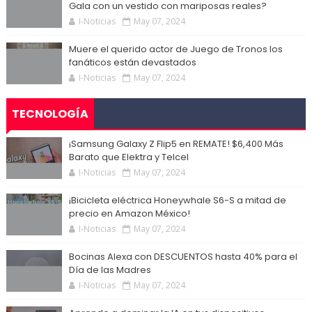
Gala con un vestido con mariposas reales?
I-Noticias
May 07, 2024
Muere el querido actor de Juego de Tronos los
fanáticos están devastados
I-Noticias
May 07, 2024
TECNOLOGÍA
¡Samsung Galaxy Z Flip5 en REMATE! $6,400 Más
Barato que Elektra y Telcel
I-Noticias
May 07, 2024
¡Bicicleta eléctrica Honeywhale S6-S a mitad de
precio en Amazon México!
I-Noticias
May 07, 2024
Bocinas Alexa con DESCUENTOS hasta 40% para el
Día de las Madres
I-Noticias
May 07, 2024