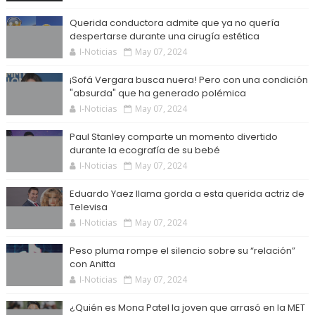
Querida conductora admite que ya no quería
despertarse durante una cirugía estética
I-Noticias
May 07, 2024
¡Sofá Vergara busca nuera! Pero con una condición
"absurda" que ha generado polémica
I-Noticias
May 07, 2024
Paul Stanley comparte un momento divertido
durante la ecografía de su bebé
I-Noticias
May 07, 2024
Eduardo Yaez llama gorda a esta querida actriz de
Televisa
I-Noticias
May 07, 2024
Peso pluma rompe el silencio sobre su “relación”
con Anitta
I-Noticias
May 07, 2024
¿Quién es Mona Patel la joven que arrasó en la MET