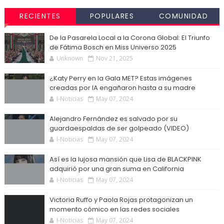
RECIENTES
POPULARES
COMUNIDAD
De la Pasarela Local a la Corona Global: El Triunfo
de Fátima Bosch en Miss Universo 2025
Unknown
Nov 21, 2025
¿Katy Perry en la Gala MET? Estas imágenes
creadas por IA engañaron hasta a su madre
I-Noticias
May 07, 2024
Alejandro Fernández es salvado por su
guardaespaldas de ser golpeado (VIDEO)
I-Noticias
May 07, 2024
Así es la lujosa mansión que Lisa de BLACKPINK
adquirió por una gran suma en California
I-Noticias
May 07, 2024
Victoria Ruffo y Paola Rojas protagonizan un
momento cómico en las redes sociales
I-Noticias
May 07, 2024