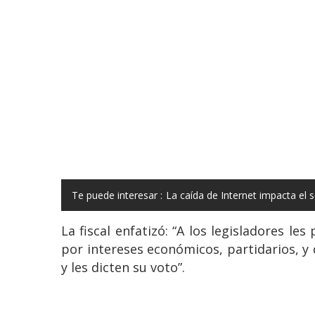
Te puede interesar :
La caída de Internet impacta el 
La fiscal enfatizó: “A los legisladores le
por intereses económicos, partidarios, 
y les dicten su voto”.