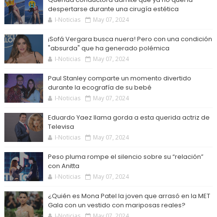
despertarse durante una cirugía estética
I-Noticias
May 07, 2024
¡Sofá Vergara busca nuera! Pero con una condición
"absurda" que ha generado polémica
I-Noticias
May 07, 2024
Paul Stanley comparte un momento divertido
durante la ecografía de su bebé
I-Noticias
May 07, 2024
Eduardo Yaez llama gorda a esta querida actriz de
Televisa
I-Noticias
May 07, 2024
Peso pluma rompe el silencio sobre su “relación”
con Anitta
I-Noticias
May 07, 2024
¿Quién es Mona Patel la joven que arrasó en la MET
Gala con un vestido con mariposas reales?
I-Noticias
May 07, 2024