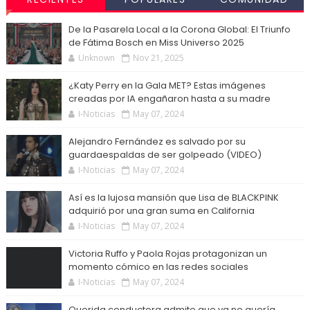
De la Pasarela Local a la Corona Global: El Triunfo
de Fátima Bosch en Miss Universo 2025
Unknown
Nov 21, 2025
¿Katy Perry en la Gala MET? Estas imágenes
creadas por IA engañaron hasta a su madre
I-Noticias
May 07, 2024
Alejandro Fernández es salvado por su
guardaespaldas de ser golpeado (VIDEO)
I-Noticias
May 07, 2024
Así es la lujosa mansión que Lisa de BLACKPINK
adquirió por una gran suma en California
I-Noticias
May 07, 2024
Victoria Ruffo y Paola Rojas protagonizan un
momento cómico en las redes sociales
I-Noticias
May 07, 2024
Querida conductora admite que ya no quería