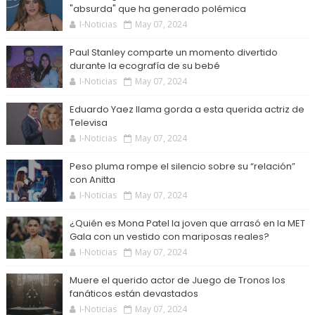
"absurda" que ha generado polémica
I-Noticias
May 07, 2024
Paul Stanley comparte un momento divertido
durante la ecografía de su bebé
I-Noticias
May 07, 2024
Eduardo Yaez llama gorda a esta querida actriz de
Televisa
I-Noticias
May 07, 2024
Peso pluma rompe el silencio sobre su “relación”
con Anitta
I-Noticias
May 07, 2024
¿Quién es Mona Patel la joven que arrasó en la MET
Gala con un vestido con mariposas reales?
I-Noticias
May 07, 2024
Muere el querido actor de Juego de Tronos los
fanáticos están devastados
I-Noticias
May 07, 2024