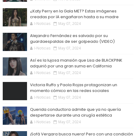
¿Katy Perry en la Gala MET? Estas imágenes
creadas por IA engañaron hasta a su madre
I-Noticias
May 07, 2024
Alejandro Fernández es salvado por su
guardaespaldas de ser golpeado (VIDEO)
I-Noticias
May 07, 2024
Así es la lujosa mansión que Lisa de BLACKPINK
adquirió por una gran suma en California
I-Noticias
May 07, 2024
Victoria Ruffo y Paola Rojas protagonizan un
momento cómico en las redes sociales
I-Noticias
May 07, 2024
Querida conductora admite que ya no quería
despertarse durante una cirugía estética
I-Noticias
May 07, 2024
¡Sofá Vergara busca nuera! Pero con una condición