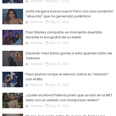
I-Noticias
May 07, 2024
¡Sofá Vergara busca nuera! Pero con una condición
"absurda" que ha generado polémica
I-Noticias
May 07, 2024
Paul Stanley comparte un momento divertido
durante la ecografía de su bebé
I-Noticias
May 07, 2024
Eduardo Yaez llama gorda a esta querida actriz de
Televisa
I-Noticias
May 07, 2024
Peso pluma rompe el silencio sobre su “relación”
con Anitta
I-Noticias
May 07, 2024
¿Quién es Mona Patel la joven que arrasó en la MET
Gala con un vestido con mariposas reales?
I-Noticias
May 07, 2024