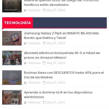
Muere el querido actor de Juego de Tronos los
fanáticos están devastados
I-Noticias
May 07, 2024
TECNOLOGÍA
¡Samsung Galaxy Z Flip5 en REMATE! $6,400 Más
Barato que Elektra y Telcel
I-Noticias
May 07, 2024
¡Bicicleta eléctrica Honeywhale S6-S a mitad de
precio en Amazon México!
I-Noticias
May 07, 2024
Bocinas Alexa con DESCUENTOS hasta 40% para el
Día de las Madres
I-Noticias
May 07, 2024
Aprende a dominar la IA en tus dispositivos
electrónicos
I-Noticias
May 07, 2024