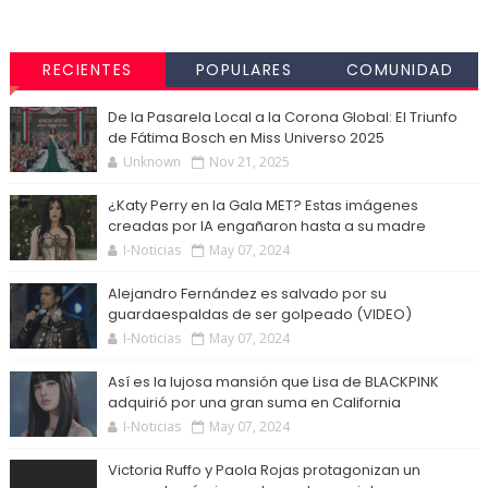
RECIENTES
POPULARES
COMUNIDAD
De la Pasarela Local a la Corona Global: El Triunfo
de Fátima Bosch en Miss Universo 2025
Unknown
Nov 21, 2025
¿Katy Perry en la Gala MET? Estas imágenes
creadas por IA engañaron hasta a su madre
I-Noticias
May 07, 2024
Alejandro Fernández es salvado por su
guardaespaldas de ser golpeado (VIDEO)
I-Noticias
May 07, 2024
Así es la lujosa mansión que Lisa de BLACKPINK
adquirió por una gran suma en California
I-Noticias
May 07, 2024
Victoria Ruffo y Paola Rojas protagonizan un