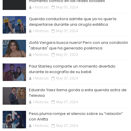
momento cómico en las redes sociales
I-Noticias
May 07, 2024
Querida conductora admite que ya no quería
despertarse durante una cirugía estética
I-Noticias
May 07, 2024
¡Sofá Vergara busca nuera! Pero con una condición
"absurda" que ha generado polémica
I-Noticias
May 07, 2024
Paul Stanley comparte un momento divertido
durante la ecografía de su bebé
I-Noticias
May 07, 2024
Eduardo Yaez llama gorda a esta querida actriz de
Televisa
I-Noticias
May 07, 2024
Peso pluma rompe el silencio sobre su “relación”
con Anitta
I-Noticias
May 07, 2024