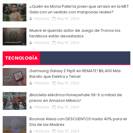
¿Quién es Mona Patel la joven que arrasó en la MET
Gala con un vestido con mariposas reales?
I-Noticias
May 07, 2024
Muere el querido actor de Juego de Tronos los
fanáticos están devastados
I-Noticias
May 07, 2024
TECNOLOGÍA
¡Samsung Galaxy Z Flip5 en REMATE! $6,400 Más
Barato que Elektra y Telcel
I-Noticias
May 07, 2024
¡Bicicleta eléctrica Honeywhale S6-S a mitad de
precio en Amazon México!
I-Noticias
May 07, 2024
Bocinas Alexa con DESCUENTOS hasta 40% para el
Día de las Madres
I-Noticias
May 07, 2024