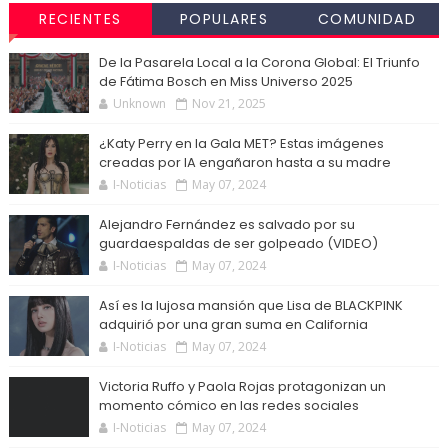
RECIENTES
POPULARES
COMUNIDAD
De la Pasarela Local a la Corona Global: El Triunfo
de Fátima Bosch en Miss Universo 2025
Unknown
Nov 21, 2025
¿Katy Perry en la Gala MET? Estas imágenes
creadas por IA engañaron hasta a su madre
I-Noticias
May 07, 2024
Alejandro Fernández es salvado por su
guardaespaldas de ser golpeado (VIDEO)
I-Noticias
May 07, 2024
Así es la lujosa mansión que Lisa de BLACKPINK
adquirió por una gran suma en California
I-Noticias
May 07, 2024
Victoria Ruffo y Paola Rojas protagonizan un
momento cómico en las redes sociales
I-Noticias
May 07, 2024