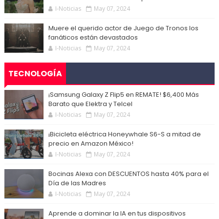
I-Noticias
May 07, 2024
Muere el querido actor de Juego de Tronos los
fanáticos están devastados
I-Noticias
May 07, 2024
TECNOLOGÍA
¡Samsung Galaxy Z Flip5 en REMATE! $6,400 Más
Barato que Elektra y Telcel
I-Noticias
May 07, 2024
¡Bicicleta eléctrica Honeywhale S6-S a mitad de
precio en Amazon México!
I-Noticias
May 07, 2024
Bocinas Alexa con DESCUENTOS hasta 40% para el
Día de las Madres
I-Noticias
May 07, 2024
Aprende a dominar la IA en tus dispositivos