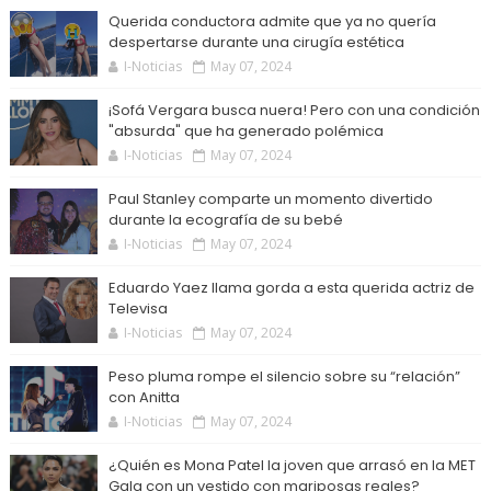
Querida conductora admite que ya no quería
despertarse durante una cirugía estética
I-Noticias
May 07, 2024
¡Sofá Vergara busca nuera! Pero con una condición
"absurda" que ha generado polémica
I-Noticias
May 07, 2024
Paul Stanley comparte un momento divertido
durante la ecografía de su bebé
I-Noticias
May 07, 2024
Eduardo Yaez llama gorda a esta querida actriz de
Televisa
I-Noticias
May 07, 2024
Peso pluma rompe el silencio sobre su “relación”
con Anitta
I-Noticias
May 07, 2024
¿Quién es Mona Patel la joven que arrasó en la MET
Gala con un vestido con mariposas reales?