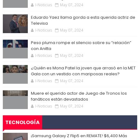
I-Noticias
May 07, 2024
Eduardo Yaez llama gorda a esta querida actriz de
Televisa
I-Noticias
May 07, 2024
Peso pluma rompe el silencio sobre su “relación”
con Anitta
I-Noticias
May 07, 2024
¿Quién es Mona Patel la joven que arrasó en la MET
Gala con un vestido con mariposas reales?
I-Noticias
May 07, 2024
Muere el querido actor de Juego de Tronos los
fanáticos están devastados
I-Noticias
May 07, 2024
TECNOLOGÍA
¡Samsung Galaxy Z Flip5 en REMATE! $6,400 Más