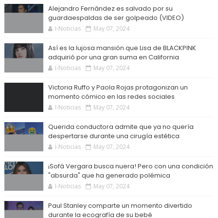
Alejandro Fernández es salvado por su
guardaespaldas de ser golpeado (VIDEO)
I-Noticias
May 07, 2024
Así es la lujosa mansión que Lisa de BLACKPINK
adquirió por una gran suma en California
I-Noticias
May 07, 2024
Victoria Ruffo y Paola Rojas protagonizan un
momento cómico en las redes sociales
I-Noticias
May 07, 2024
Querida conductora admite que ya no quería
despertarse durante una cirugía estética
I-Noticias
May 07, 2024
¡Sofá Vergara busca nuera! Pero con una condición
"absurda" que ha generado polémica
I-Noticias
May 07, 2024
Paul Stanley comparte un momento divertido
durante la ecografía de su bebé