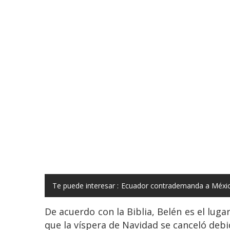
Te puede interesar :
Ecuador contrademanda a México
De acuerdo con la Biblia, Belén es el lug
que la víspera de Navidad se canceló debid