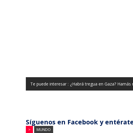
Te puede interesar :
¿Habrá tregua en Gaza? Hamás r
Síguenos en Facebook y entérate
>
MUNDO