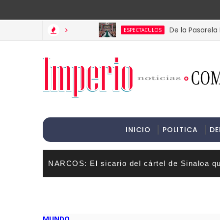
>Informac
>
De la Pasarela Local a 
ESPECTACULOS
INICIO
POLITICA
DE
NARCOS: El sicario del cártel de Sinaloa q
MUNDO