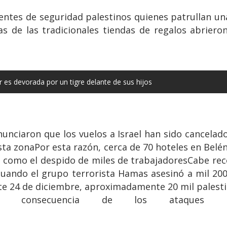
ntes de seguridad palestinos quienes patrullan una
as de las tradicionales tiendas de regalos abriero
es devorada por un tigre delante de sus hijos
unciaron que los vuelos a Israel han sido cancelad
esta zonaPor esta razón, cerca de 70 hoteles en Bel
s como el despido de miles de trabajadoresCabe rec
 cuando el grupo terrorista Hamas asesinó a mil 20
ste 24 de diciembre, aproximadamente 20 mil pales
 consecuencia de los ataques rea