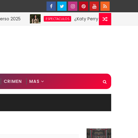
5
¿Katy Perry en la Gala MET? Estas im
ESPECTACULOS
CRIMEN
MAS