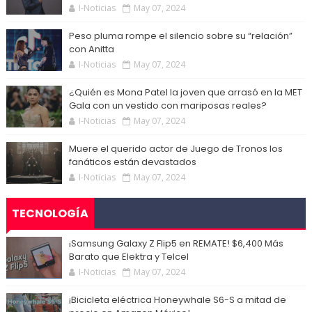
I-Noticias
May 07, 2024
Peso pluma rompe el silencio sobre su “relación”
con Anitta
I-Noticias
May 07, 2024
¿Quién es Mona Patel la joven que arrasó en la MET
Gala con un vestido con mariposas reales?
I-Noticias
May 07, 2024
Muere el querido actor de Juego de Tronos los
fanáticos están devastados
I-Noticias
May 07, 2024
TECNOLOGÍA
¡Samsung Galaxy Z Flip5 en REMATE! $6,400 Más
Barato que Elektra y Telcel
I-Noticias
May 07, 2024
¡Bicicleta eléctrica Honeywhale S6-S a mitad de