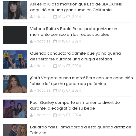
Así es la lujosa mansión que Lisa de BLACKPINK
adquirió por una gran suma en California
I-Noticias
May 07, 2024
Victoria Ruffo y Paola Rojas protagonizan un
momento cómico en las redes sociales
I-Noticias
May 07, 2024
Querida conductora admite que ya no quería
despertarse durante una cirugía estética
I-Noticias
May 07, 2024
¡Sofá Vergara busca nuera! Pero con una condición
"absurda" que ha generado polémica
I-Noticias
May 07, 2024
Paul Stanley comparte un momento divertido
durante la ecografía de su bebé
I-Noticias
May 07, 2024
Eduardo Yaez llama gorda a esta querida actriz de
Televisa