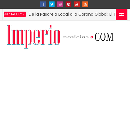
De la Pasarela Local a la Corona Global: El Triunfo de Fá
ACULOS