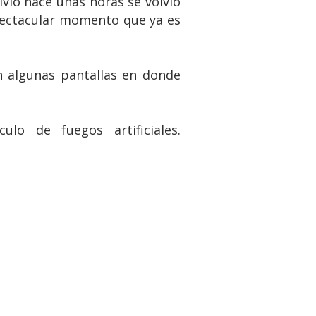
ivió hace unas horas se volvió
spectacular momento que ya es
on algunas pantallas en donde
o de fuegos artificiales.