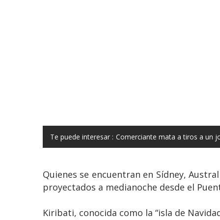
Te puede interesar :
Comerciante mata a tiros a un j
Quienes se encuentran en Sídney, Australi
proyectados a medianoche desde el Puente
Kiribati, conocida como la “isla de Navida