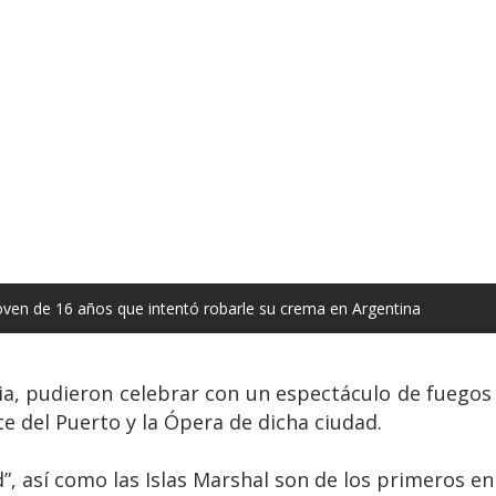
oven de 16 años que intentó robarle su crema en Argentina
a, pudieron celebrar con un espectáculo de fuegos a
 del Puerto y la Ópera de dicha ciudad.
d”, así como las Islas Marshal son de los primeros en