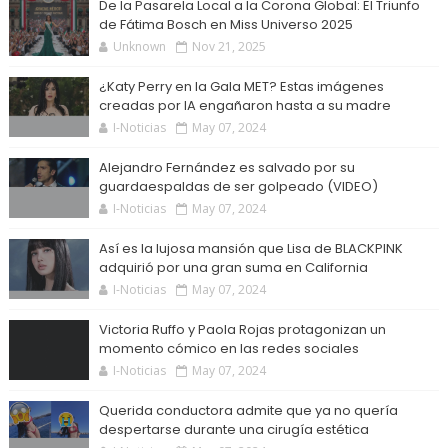
De la Pasarela Local a la Corona Global: El Triunfo
de Fátima Bosch en Miss Universo 2025
Unknown
Nov 21, 2025
¿Katy Perry en la Gala MET? Estas imágenes
creadas por IA engañaron hasta a su madre
I-Noticias
May 07, 2024
Alejandro Fernández es salvado por su
guardaespaldas de ser golpeado (VIDEO)
I-Noticias
May 07, 2024
Así es la lujosa mansión que Lisa de BLACKPINK
adquirió por una gran suma en California
I-Noticias
May 07, 2024
Victoria Ruffo y Paola Rojas protagonizan un
momento cómico en las redes sociales
I-Noticias
May 07, 2024
Querida conductora admite que ya no quería
despertarse durante una cirugía estética