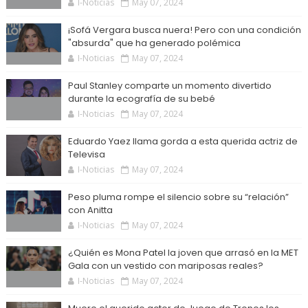
I-Noticias
May 07, 2024
¡Sofá Vergara busca nuera! Pero con una condición
"absurda" que ha generado polémica
I-Noticias
May 07, 2024
Paul Stanley comparte un momento divertido
durante la ecografía de su bebé
I-Noticias
May 07, 2024
Eduardo Yaez llama gorda a esta querida actriz de
Televisa
I-Noticias
May 07, 2024
Peso pluma rompe el silencio sobre su “relación”
con Anitta
I-Noticias
May 07, 2024
¿Quién es Mona Patel la joven que arrasó en la MET
Gala con un vestido con mariposas reales?
I-Noticias
May 07, 2024