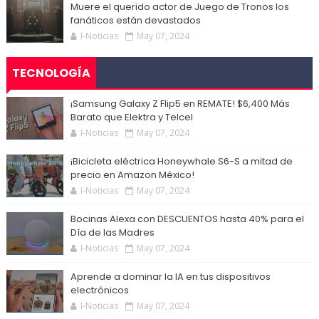
Muere el querido actor de Juego de Tronos los
fanáticos están devastados
I-Noticias
May 07, 2024
TECNOLOGÍA
¡Samsung Galaxy Z Flip5 en REMATE! $6,400 Más
Barato que Elektra y Telcel
I-Noticias
May 07, 2024
¡Bicicleta eléctrica Honeywhale S6-S a mitad de
precio en Amazon México!
I-Noticias
May 07, 2024
Bocinas Alexa con DESCUENTOS hasta 40% para el
Día de las Madres
I-Noticias
May 07, 2024
Aprende a dominar la IA en tus dispositivos
electrónicos
I-Noticias
May 07, 2024