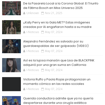
De la Pasarela Local a la Corona Global: El Triunfo
de Fátima Bosch en Miss Universo 2025
Unknown
Nov 21, 2025
¿Katy Perry en la Gala MET? Estas imágenes
creadas por IA engañaron hasta a su madre
I-Noticias
May 07, 2024
Alejandro Fernández es salvado por su
guardaespaldas de ser golpeado (VIDEO)
I-Noticias
May 07, 2024
Así es la lujosa mansión que Lisa de BLACKPINK
adquirió por una gran suma en California
I-Noticias
May 07, 2024
Victoria Ruffo y Paola Rojas protagonizan un
momento cómico en las redes sociales
I-Noticias
May 07, 2024
Querida conductora admite que ya no quería
despertarse durante una cirugía estética