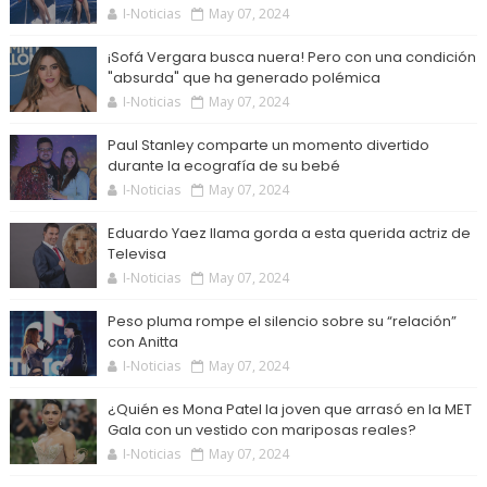
I-Noticias
May 07, 2024
¡Sofá Vergara busca nuera! Pero con una condición
"absurda" que ha generado polémica
I-Noticias
May 07, 2024
Paul Stanley comparte un momento divertido
durante la ecografía de su bebé
I-Noticias
May 07, 2024
Eduardo Yaez llama gorda a esta querida actriz de
Televisa
I-Noticias
May 07, 2024
Peso pluma rompe el silencio sobre su “relación”
con Anitta
I-Noticias
May 07, 2024
¿Quién es Mona Patel la joven que arrasó en la MET
Gala con un vestido con mariposas reales?
I-Noticias
May 07, 2024