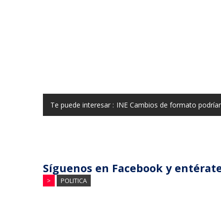
Te puede interesar :
INE Cambios de formato podría
Síguenos en Facebook y entérate
>
POLITICA