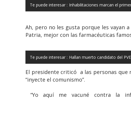
Te puede interesar :
Inhabilitaciones marcan el prime
Ah, pero no les gusta porque les vayan a
Patria, mejor con las farmacéuticas famos
Te puede interesar :
Hallan muerto candidato del PVE
El presidente criticó a las personas qu
“inyecte el comunismo”.
“Yo aquí me vacuné contra la influ