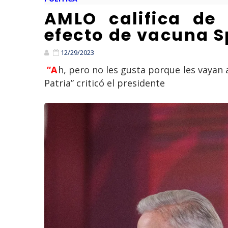
AMLO califica de 
efecto de vacuna S
12/29/2023
“Ah, pero no les gusta porque les vayan a inyectar el comunismo, si me vacuno con Abdala, Sputnik o ahora que va a estar
Patria” criticó el presidente