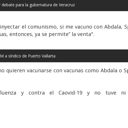
r debate para la gubernatura de Veracruz
 inyectar el comunismo, si me vacuno con Abdala, S
as, entonces, ya se permite” la venta".
M a síndico de Puerto Vallarta
e no quieren vacunarse con vacunas como Abdala o S
enza y contra el Caovid-19 y no tuve ni siq