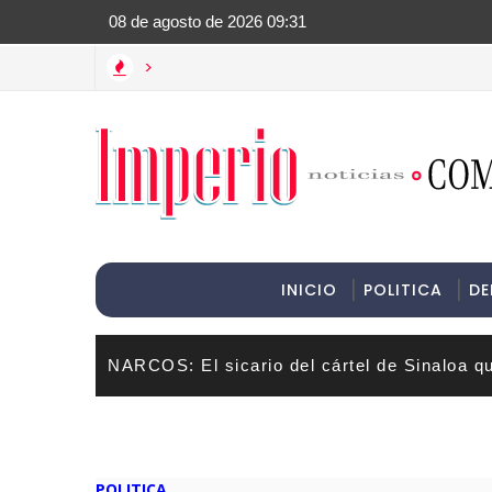
>Informac
>
INICIO
POLITICA
DE
NARCOS: El sicario del cártel de Sinaloa q
POLITICA