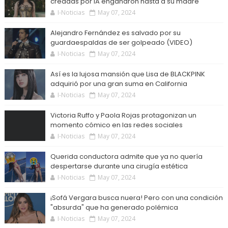
creadas por IA engañaron hasta a su madre
I-Noticias
May 07, 2024
Alejandro Fernández es salvado por su
guardaespaldas de ser golpeado (VIDEO)
I-Noticias
May 07, 2024
Así es la lujosa mansión que Lisa de BLACKPINK
adquirió por una gran suma en California
I-Noticias
May 07, 2024
Victoria Ruffo y Paola Rojas protagonizan un
momento cómico en las redes sociales
I-Noticias
May 07, 2024
Querida conductora admite que ya no quería
despertarse durante una cirugía estética
I-Noticias
May 07, 2024
¡Sofá Vergara busca nuera! Pero con una condición
"absurda" que ha generado polémica
I-Noticias
May 07, 2024