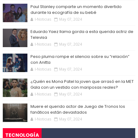
Paul Stanley comparte un momento divertido
durante la ecografía de su bebé
I-Noticias
May 07, 2024
Eduardo Yaez llama gorda a esta querida actriz de
Televisa
I-Noticias
May 07, 2024
Peso pluma rompe el silencio sobre su “relación”
con Anitta
I-Noticias
May 07, 2024
¿Quién es Mona Patel la joven que arrasó en la MET
Gala con un vestido con mariposas reales?
I-Noticias
May 07, 2024
Muere el querido actor de Juego de Tronos los
fanáticos están devastados
I-Noticias
May 07, 2024
TECNOLOGÍA