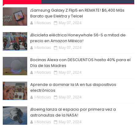
¡Samsung Galaxy Z Flip5 en REMATE! $6,400 Más
Barato que Elektra y Telcel
I-Noticias
May 07, 2024
¡Bicicleta eléctrica Honeywhale S6-S a mitad de
precio en Amazon México!
I-Noticias
May 07, 2024
Bocinas Alexa con DESCUENTOS hasta 40% para el
Día de las Madres
I-Noticias
May 07, 2024
Aprende a dominar la IA en tus dispositivos
electrónicos
I-Noticias
May 07, 2024
¡Boeing lanza al espacio por primera vez a
astronautas de la NASA!
I-Noticias
May 07, 2024