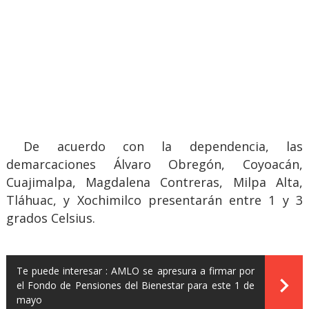
De acuerdo con la dependencia, las
demarcaciones Álvaro Obregón, Coyoacán,
Cuajimalpa, Magdalena Contreras, Milpa Alta,
Tláhuac, y Xochimilco presentarán entre 1 y 3
grados Celsius.
Te puede interesar :
AMLO se apresura a firmar por
el Fondo de Pensiones del Bienestar para este 1 de
mayo