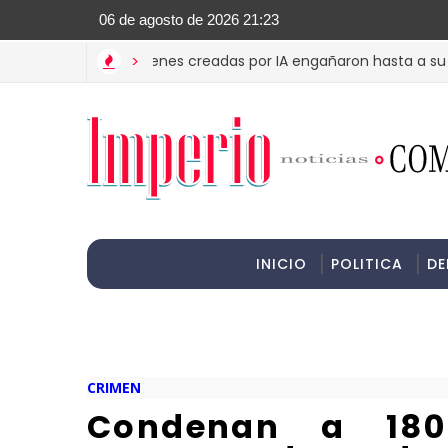
>Informac
MET? Estas imágenes creadas por IA engañaron hasta a su madre
>
INICIO
POLITICA
DE
CRIMEN
Condenan a 18