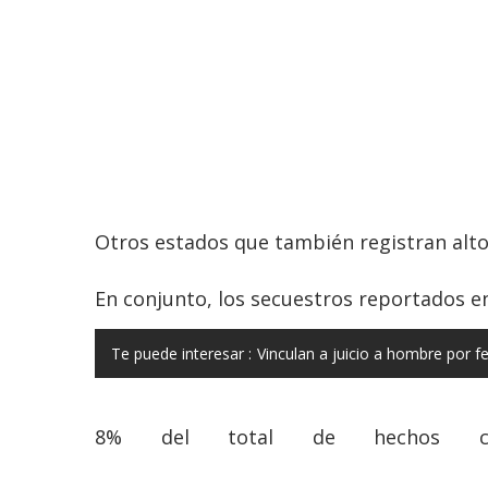
Otros estados que también registran alto
En conjunto, los secuestros reportados en
Te puede interesar :
Vinculan a juicio a hombre por f
8% del total de hechos com