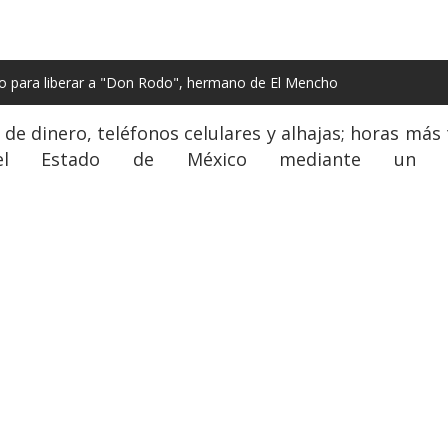
no para liberar a "Don Rodo", hermano de El Mencho
de dinero, teléfonos celulares y alhajas; horas más t
 del Estado de México mediante un c