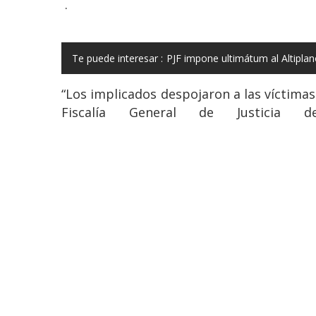
.
Te puede interesar :
PJF impone ultimátum al Altipla
“Los implicados despojaron a las víctimas 
Fiscalía General de Justicia