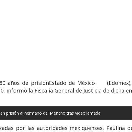
 180 años de prisiónEstado de México (Edomex),
, informó la Fiscalía General de Justicia de dicha en
an prisión al hermano del Mencho tras videollamada
izadas por las autoridades mexiquenses, Paulina d