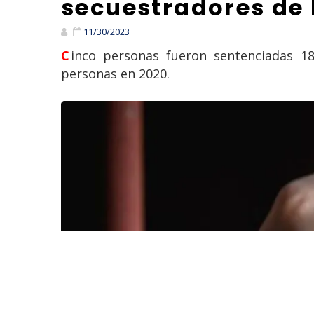
secuestradores de
11/30/2023
Cinco personas fueron sentenciadas 180 años de prisión Edomex , por perpetrar un secuestro exprés contra tres
personas en 2020.