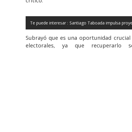
crítico.
Te puede interesar :
Santiago Taboada impulsa proyec
Subrayó que es una oportunidad crucial 
electorales, ya que recuperarlo