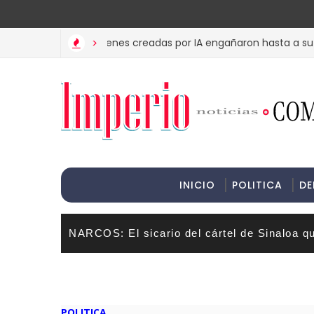
>Informac
MET? Estas imágenes creadas por IA engañaron hasta a su madre
>
INICIO
POLITICA
DE
NARCOS: El sicario del cártel de Sinaloa q
POLITICA