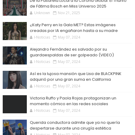
De la Pasarela Local a la Corona Global: El Triunfo
de Fátima Bosch en Miss Universo 2025
Unknown
Nov 21, 2025
¿Katy Perry en la Gala MET? Estas imágenes
creadas por IA engañaron hasta a su madre
I-Noticias
May 07, 2024
Alejandro Fernández es salvado por su
guardaespaldas de ser golpeado (VIDEO)
I-Noticias
May 07, 2024
Así es la lujosa mansión que Lisa de BLACKPINK
adquirió por una gran suma en California
I-Noticias
May 07, 2024
Victoria Ruffo y Paola Rojas protagonizan un
momento cómico en las redes sociales
I-Noticias
May 07, 2024
Querida conductora admite que ya no quería
despertarse durante una cirugía estética
I-Noticias
May 07, 2024