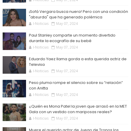
¡Sofá Vergara busca nuera! Pero con una condición
"absurda" que ha generado polémica
I-Noticias
May 07, 2024
Paul Stanley comparte un momento divertido
durante la ecografía de su bebé
I-Noticias
May 07, 2024
Eduardo Yaez llama gorda a esta querida actriz de
Televisa
I-Noticias
May 07, 2024
Peso pluma rompe el silencio sobre su “relación”
con Anitta
I-Noticias
May 07, 2024
¿Quién es Mona Patel la joven que arrasó en la MET
Gala con un vestido con mariposas reales?
I-Noticias
May 07, 2024
Muere el querido actor de Juego de Tronos los