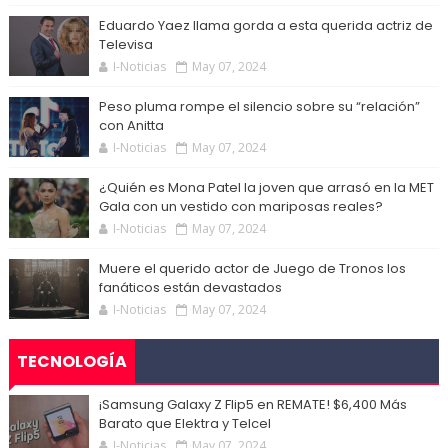
Eduardo Yaez llama gorda a esta querida actriz de
Televisa
I-Noticias
May 07, 2024
Peso pluma rompe el silencio sobre su “relación”
con Anitta
I-Noticias
May 07, 2024
¿Quién es Mona Patel la joven que arrasó en la MET
Gala con un vestido con mariposas reales?
I-Noticias
May 07, 2024
Muere el querido actor de Juego de Tronos los
fanáticos están devastados
I-Noticias
May 07, 2024
TECNOLOGÍA
¡Samsung Galaxy Z Flip5 en REMATE! $6,400 Más
Barato que Elektra y Telcel
I-Noticias
May 07, 2024