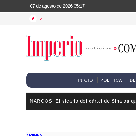
>Informac
>
INICIO
POLITICA
DE
NARCOS: El sicario del cártel de Sinaloa q
CRIMEN