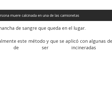
sona muere calcinada en una de las camionetas
mancha de sangre que queda en el lugar.
almente este método y que se aplicó con algunas de
de ser incineradas hast