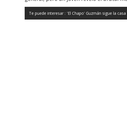
Te puede interesar :
'El Chapo' Guzmán sigue la cas