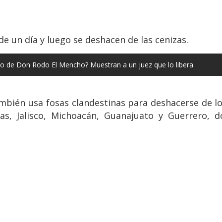
de un día y luego se deshacen de las cenizas.
no de Don Rodo El Mencho? Muestran a un juez que lo libera
mbién usa fosas clandestinas para deshacerse de lo
as, Jalisco, Michoacán, Guanajuato y Guerrero, 