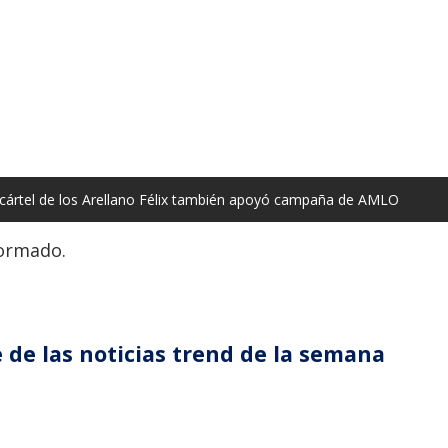
 cártel de los Arellano Félix también apoyó campaña de AMLO
formado.
 de las noticias trend de la semana