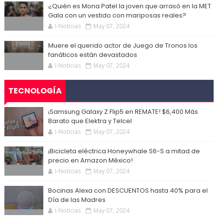
¿Quién es Mona Patel la joven que arrasó en la MET
Gala con un vestido con mariposas reales?
I-Noticias
May 07, 2024
Muere el querido actor de Juego de Tronos los
fanáticos están devastados
I-Noticias
May 07, 2024
TECNOLOGÍA
¡Samsung Galaxy Z Flip5 en REMATE! $6,400 Más
Barato que Elektra y Telcel
I-Noticias
May 07, 2024
¡Bicicleta eléctrica Honeywhale S6-S a mitad de
precio en Amazon México!
I-Noticias
May 07, 2024
Bocinas Alexa con DESCUENTOS hasta 40% para el
Día de las Madres
I-Noticias
May 07, 2024