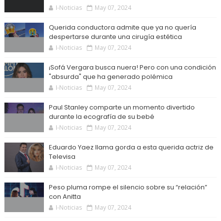
I-Noticias
May 07, 2024
Querida conductora admite que ya no quería
despertarse durante una cirugía estética
I-Noticias
May 07, 2024
¡Sofá Vergara busca nuera! Pero con una condición
"absurda" que ha generado polémica
I-Noticias
May 07, 2024
Paul Stanley comparte un momento divertido
durante la ecografía de su bebé
I-Noticias
May 07, 2024
Eduardo Yaez llama gorda a esta querida actriz de
Televisa
I-Noticias
May 07, 2024
Peso pluma rompe el silencio sobre su “relación”
con Anitta
I-Noticias
May 07, 2024