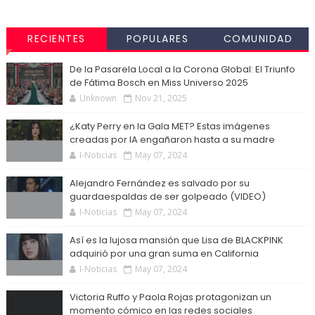
RECIENTES
POPULARES
COMUNIDAD
De la Pasarela Local a la Corona Global: El Triunfo
de Fátima Bosch en Miss Universo 2025
Unknown
Nov 21, 2025
¿Katy Perry en la Gala MET? Estas imágenes
creadas por IA engañaron hasta a su madre
I-Noticias
May 07, 2024
Alejandro Fernández es salvado por su
guardaespaldas de ser golpeado (VIDEO)
I-Noticias
May 07, 2024
Así es la lujosa mansión que Lisa de BLACKPINK
adquirió por una gran suma en California
I-Noticias
May 07, 2024
Victoria Ruffo y Paola Rojas protagonizan un
momento cómico en las redes sociales