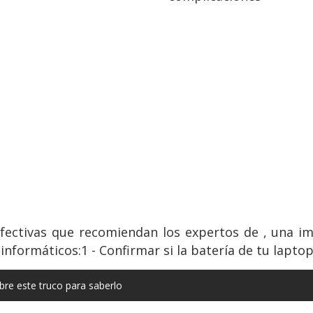
 efectivas que recomiendan los expertos de , una 
formáticos:1 - Confirmar si la batería de tu lapto
re este truco para saberlo