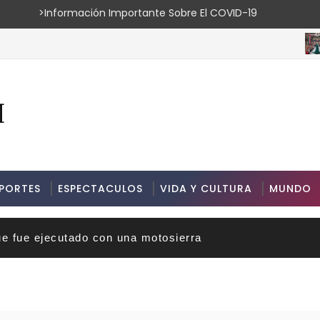
ión Importante Sobre El COVID-19
ESP
PORTES
ESPECTACULOS
VIDA Y CULTURA
MUNDO
ue fue ejecutado con una motosierra