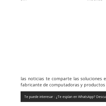
las noticias te comparte las soluciones
fabricante de computadoras y productos in
Te puede interesar :
¿Te espían en WhatsApp? Descub