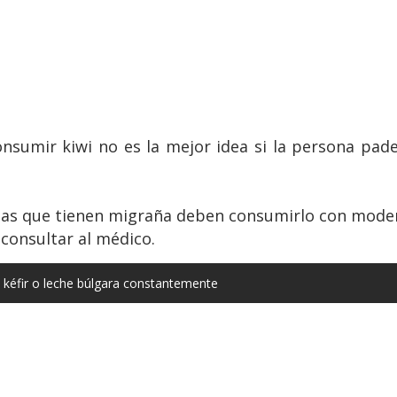
nsumir kiwi no es la mejor idea si la persona pad
nas que tienen migraña deben consumirlo con moder
 consultar al médico.
 kéfir o leche búlgara constantemente