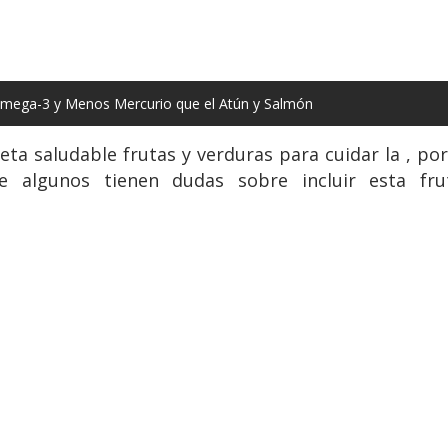
mega-3 y Menos Mercurio que el Atún y Salmón
eta saludable frutas y verduras para cuidar la , por
 algunos tienen dudas sobre incluir esta fru