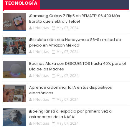
TECNOLOGÍA
¡Samsung Galaxy Z Flip5 en REMATE! $6,400 Más
Barato que Elektra y Telcel
I-Noticias
May 07, 2024
¡Bicicleta eléctrica Honeywhale S6-S a mitad de
precio en Amazon México!
I-Noticias
May 07, 2024
Bocinas Alexa con DESCUENTOS hasta 40% para el
Día de las Madres
I-Noticias
May 07, 2024
Aprende a dominar la IA en tus dispositivos
electrónicos
I-Noticias
May 07, 2024
¡Boeing lanza al espacio por primera vez a
astronautas de la NASA!
I-Noticias
May 07, 2024