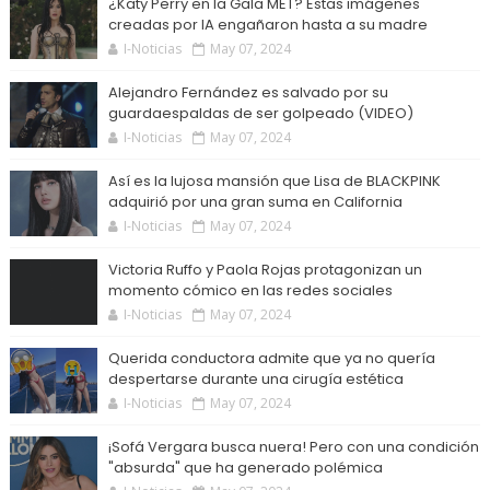
¿Katy Perry en la Gala MET? Estas imágenes
creadas por IA engañaron hasta a su madre
I-Noticias
May 07, 2024
Alejandro Fernández es salvado por su
guardaespaldas de ser golpeado (VIDEO)
I-Noticias
May 07, 2024
Así es la lujosa mansión que Lisa de BLACKPINK
adquirió por una gran suma en California
I-Noticias
May 07, 2024
Victoria Ruffo y Paola Rojas protagonizan un
momento cómico en las redes sociales
I-Noticias
May 07, 2024
Querida conductora admite que ya no quería
despertarse durante una cirugía estética
I-Noticias
May 07, 2024
¡Sofá Vergara busca nuera! Pero con una condición
"absurda" que ha generado polémica