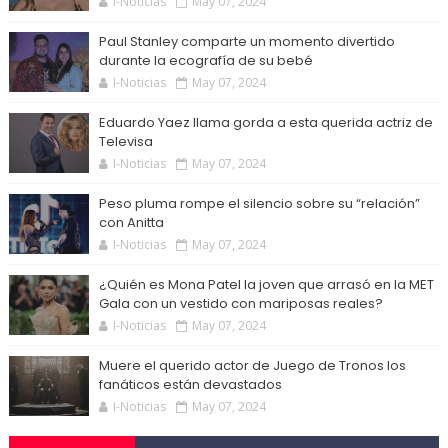
I-Noticias
May 07, 2024
Paul Stanley comparte un momento divertido
durante la ecografía de su bebé
I-Noticias
May 07, 2024
Eduardo Yaez llama gorda a esta querida actriz de
Televisa
I-Noticias
May 07, 2024
Peso pluma rompe el silencio sobre su “relación”
con Anitta
I-Noticias
May 07, 2024
¿Quién es Mona Patel la joven que arrasó en la MET
Gala con un vestido con mariposas reales?
I-Noticias
May 07, 2024
Muere el querido actor de Juego de Tronos los
fanáticos están devastados
I-Noticias
May 07, 2024