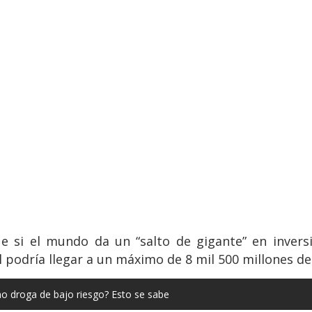
ue si el mundo da un “salto de gigante” en invers
 podría llegar a un máximo de 8 mil 500 millones d
mo droga de bajo riesgo? Esto se sabe