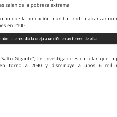
s salen de la pobreza extrema.
lculan que la población mundial podría alcanzar un
nes en 2100.
ombre que mordió la oreja a un niño en un torneo de billar
 Salto Gigante“, los investigadores calculan que l
en torno a 2040 y disminuye a unos 6 mil mil