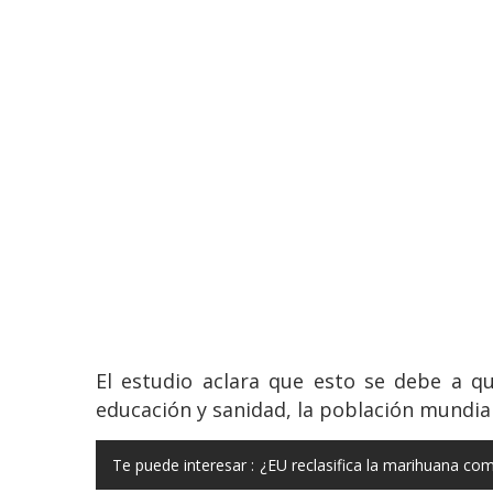
El estudio aclara que esto se debe a q
educación y sanidad, la población mundial
Te puede interesar :
¿EU reclasifica la marihuana co