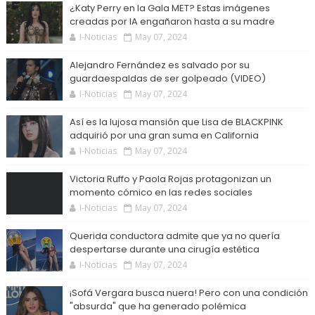
¿Katy Perry en la Gala MET? Estas imágenes
creadas por IA engañaron hasta a su madre
I-Noticias
May 07, 2024
Alejandro Fernández es salvado por su
guardaespaldas de ser golpeado (VIDEO)
I-Noticias
May 07, 2024
Así es la lujosa mansión que Lisa de BLACKPINK
adquirió por una gran suma en California
I-Noticias
May 07, 2024
Victoria Ruffo y Paola Rojas protagonizan un
momento cómico en las redes sociales
I-Noticias
May 07, 2024
Querida conductora admite que ya no quería
despertarse durante una cirugía estética
I-Noticias
May 07, 2024
¡Sofá Vergara busca nuera! Pero con una condición
"absurda" que ha generado polémica