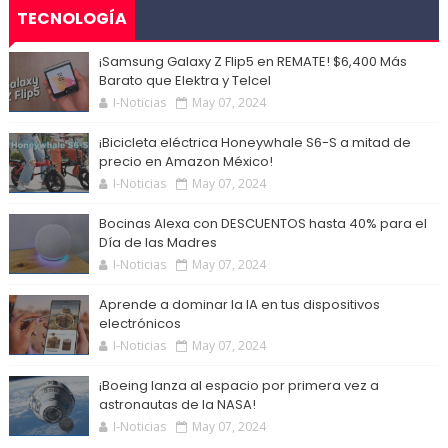
TECNOLOGÍA
¡Samsung Galaxy Z Flip5 en REMATE! $6,400 Más
Barato que Elektra y Telcel
I-Noticias
May 07, 2024
¡Bicicleta eléctrica Honeywhale S6-S a mitad de
precio en Amazon México!
I-Noticias
May 07, 2024
Bocinas Alexa con DESCUENTOS hasta 40% para el
Día de las Madres
I-Noticias
May 07, 2024
Aprende a dominar la IA en tus dispositivos
electrónicos
I-Noticias
May 07, 2024
¡Boeing lanza al espacio por primera vez a
astronautas de la NASA!
I-Noticias
May 07, 2024