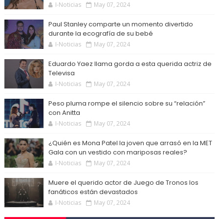
I-Noticias
May 07, 2024
Paul Stanley comparte un momento divertido
durante la ecografía de su bebé
I-Noticias
May 07, 2024
Eduardo Yaez llama gorda a esta querida actriz de
Televisa
I-Noticias
May 07, 2024
Peso pluma rompe el silencio sobre su “relación”
con Anitta
I-Noticias
May 07, 2024
¿Quién es Mona Patel la joven que arrasó en la MET
Gala con un vestido con mariposas reales?
I-Noticias
May 07, 2024
Muere el querido actor de Juego de Tronos los
fanáticos están devastados
I-Noticias
May 07, 2024